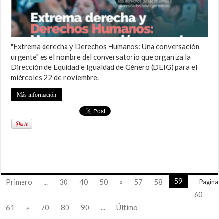
"Extrema derecha y Derechos Humanos: Una conversación
urgente" es el nombre del conversatorio que organiza la
Dirección de Equidad e Igualdad de Género (DEIG) para el
miércoles 22 de noviembre.
Más información
59
Primero
...
30
40
50
«
57
58
Pagina
60
61
»
70
80
90
...
Último