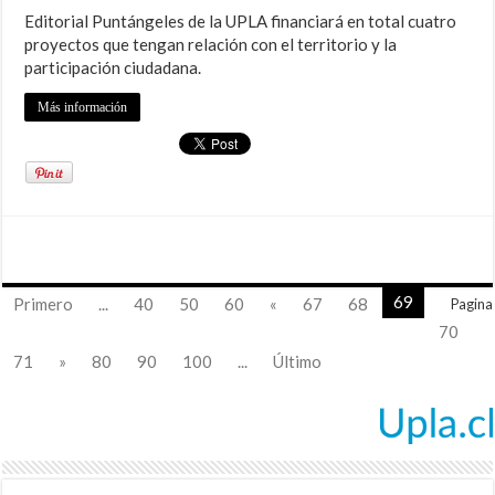
Editorial Puntángeles de la UPLA financiará en total cuatro
proyectos que tengan relación con el territorio y la
participación ciudadana.
Más información
69
Primero
...
40
50
60
«
67
68
Pagina
70
71
»
80
90
100
...
Último