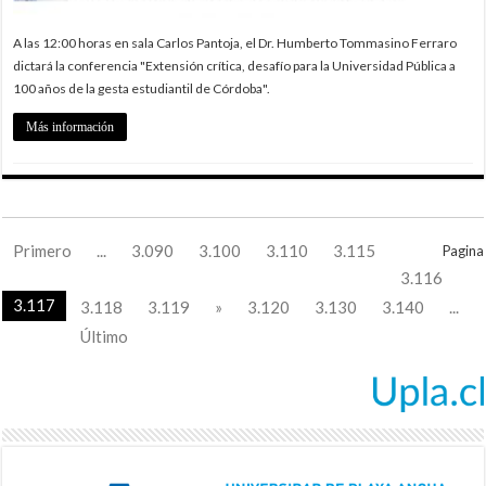
A las 12:00 horas en sala Carlos Pantoja, el Dr. Humberto Tommasino Ferraro
dictará la conferencia "Extensión crítica, desafío para la Universidad Pública a
100 años de la gesta estudiantil de Córdoba".
Más información
Primero
...
3.090
3.100
3.110
3.115
Pagina
3.116
3.117
3.118
3.119
»
3.120
3.130
3.140
...
Último