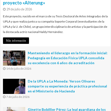
proyecto «Alterung»
29 de julio de 2026
Este proyecto, nacido en el marco de su Tesis Doctoral de Artes Integradas de la
UPLA y que realiza junto a su compañía Soporte Corporal (exestudiantes de la
UPLA y la U. de Chile), un grupo interdisciplinario de artistas y la participación de
la destacada actriz nacional Naldy Hernández.
Más información
Manteniendo el liderazgo en la formación inicial:
Pedagogía en Educación Física UPLA consolida
su excelencia con 6 años de acreditación
14 de julio de 2026
De la UPLA a La Moneda: Yerson Olivares
comparte su experiencia de práctica profesional
en el Ministerio de Hacienda
7 de julio de 2026
Ginette Bobillier Pérez: La leal guardiana de los