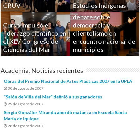
CRUV
Estudios Indígenas
UPLA aportó al
debate sobre
Curso impulsó el
democracia y
liderazgo científico en
clientelismo en
el XLV Congreso de
encuentro nacional de
Ciencias del Mar
municipios
Academia: Noticias recientes
Obras del Premio Nacional de Artes Plásticas 2007 en la UPLA
30 de agosto de 2007
“Salón de Viña del Mar” definió a sus ganadores
29 de agosto de 2007
Sergio González Miranda abordó matanza en Escuela Santa
María de Iquique
28 de agosto de 2007