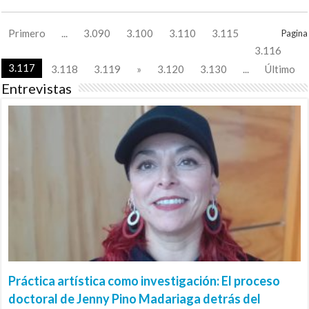
Primero
...
3.090
3.100
3.110
3.115
Pagina
3.116
3.117
3.118
3.119
»
3.120
3.130
...
Último
Entrevistas
Práctica artística como investigación: El proceso
doctoral de Jenny Pino Madariaga detrás del