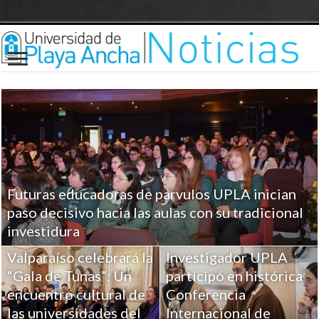
Futuras educadoras de párvulos UPLA inician
paso decisivo hacia las aulas con su tradicional
investidura
Valparaíso celebrará la
Investigador UPLA
“Gala de Tunas”: Un
participó en histórica
encuentro cultural de
Conferencia
las universidades del
Internacional de