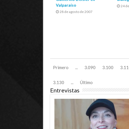
Valparaíso
24 de
28 de agosto de 2007
Primero
...
3.090
3.100
3.11
3.130
...
Último
Entrevistas