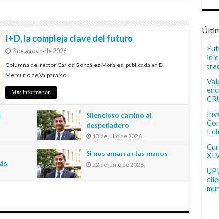
Últi
I+D, la compleja clave del futuro
Fut
3 de agosto de 2026
inic
Columna del rector Carlos González Morales, publicada en El
tra
Mercurio de Valparaíso.
Val
enc
Más información
CR
Inv
l
Silencioso camino al
Con
despeñadero
Ind
13 de julio de 2026
n
Curs
Si nos amarran las manos
XLV
más
22 de junio de 2026
UPL
cli
mun