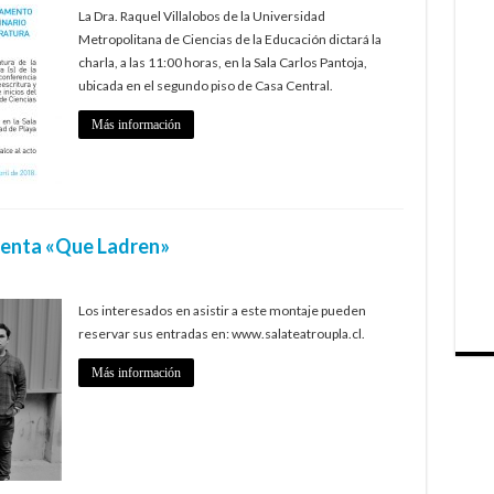
La Dra. Raquel Villalobos de la Universidad
Metropolitana de Ciencias de la Educación dictará la
charla, a las 11:00 horas, en la Sala Carlos Pantoja,
ubicada en el segundo piso de Casa Central.
Más información
esenta «Que Ladren»
Los interesados en asistir a este montaje pueden
reservar sus entradas en: www.salateatroupla.cl.
Más información