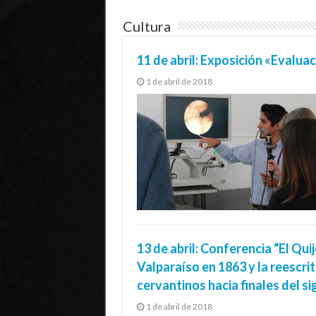
Cultura
11 de abril: Exposición «Evalu
1 de abril de 2018
13 de abril: Conferencia “El Qu
Valparaíso en 1863 y la reescrit
cervantinos hacia finales del sig
1 de abril de 2018