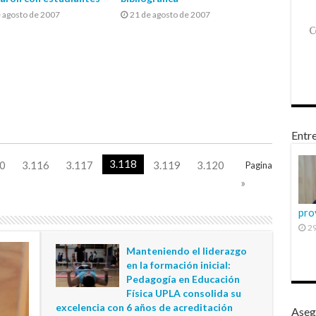
 agosto de 2007
21 de agosto de 2007
Entre
3.118
0
3.116
3.117
3.119
3.120
Pagina
»
pro
29
Manteniendo el liderazgo
en la formación inicial:
Pedagogía en Educación
Física UPLA consolida su
excelencia con 6 años de acreditación
Aseg