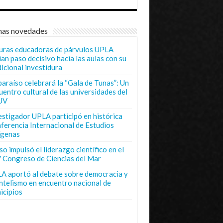
mas novedades
uras educadoras de párvulos UPLA
ian paso decisivo hacia las aulas con su
dicional investidura
paraíso celebrará la “Gala de Tunas”: Un
uentro cultural de las universidades del
UV
estigador UPLA participó en histórica
ferencia Internacional de Estudios
ígenas
o impulsó el liderazgo científico en el
 Congreso de Ciencias del Mar
A aportó al debate sobre democracia y
entelismo en encuentro nacional de
icipios