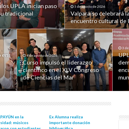
los UPLA inician paso
5 de agosto de 2026
su tradicional
Valparaíso celebrará l
encuentro cultural de
3 de
ó en
UPL
4 de agosto de 2026
Curso impulsó el liderazgo
dem
científico en el XLV Congreso
enc
de Ciencias del Mar
mun
PAYÚN en la
Ex Alumna realiza
rsidad: músicos
importante donación
garon con estudiantes
bibliográfica