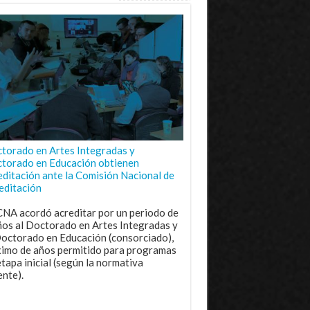
torado en Artes Integradas y
torado en Educación obtienen
editación ante la Comisión Nacional de
editación
CNA acordó acreditar por un periodo de
ños al Doctorado en Artes Integradas y
Doctorado en Educación (consorciado),
imo de años permitido para programas
etapa inicial (según la normativa
ente).