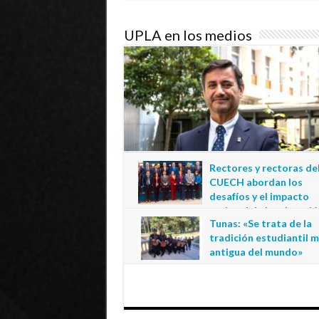
UPLA en los medios
Rectores y rectoras de
CUECH abordan los
desafíos y el impacto
regional de la educació
Tunas: «Se trata de la
estatal en Tarapacá
tradición estudiantil 
20 de julio de 2026
antigua del mundo»
1 de julio de 2026