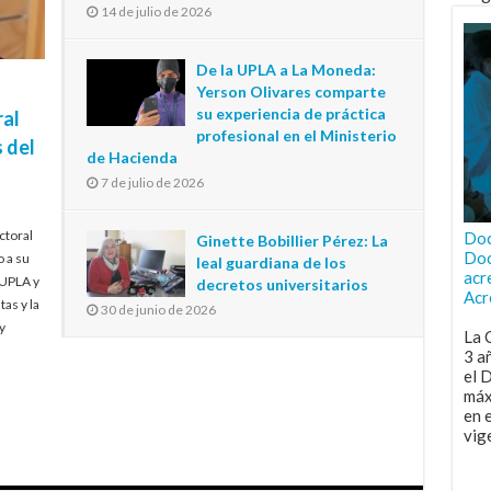
14 de julio de 2026
De la UPLA a La Moneda:
Yerson Olivares comparte
su experiencia de práctica
ral
profesional en el Ministerio
 del
de Hacienda
7 de julio de 2026
ctoral
Doc
Ginette Bobillier Pérez: La
Doc
o a su
leal guardiana de los
acr
 UPLA y
decretos universitarios
Acr
tas y la
30 de junio de 2026
y
La 
3 a
el 
máx
en 
vig