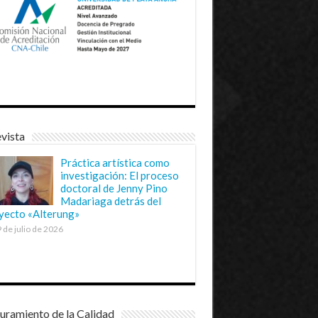
vista
Práctica artística como
investigación: El proceso
doctoral de Jenny Pino
Madariaga detrás del
yecto «Alterung»
 de julio de 2026
uramiento de la Calidad