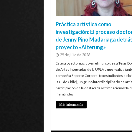
Práctica artística como
investigación: El proceso docto
de Jenny Pino Madariaga detrás
proyecto «Alterung»
29 de julio de 2026
Este proyecto, nacido en el marco de su Tesis Do
de Artes Integradas de la UPLA y que realiza junt
compañía Soporte Corporal (exestudiantes de la
la U. de Chile), un grupo interdisciplinario de artis
participación de la destacada actriz nacional Nald
Hernández.
Más información