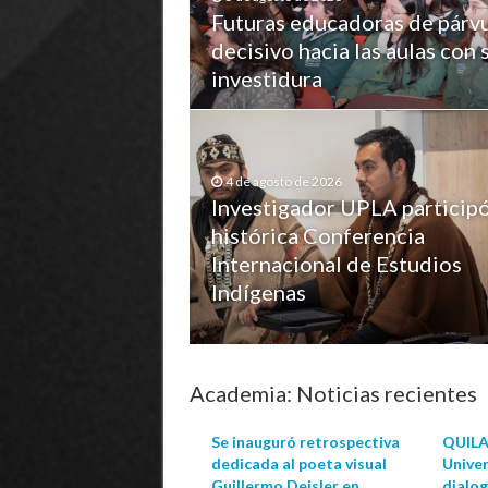
Futuras educadoras de párvu
decisivo hacia las aulas con 
investidura
4 de agosto de 2026
Investigador UPLA particip
histórica Conferencia
Internacional de Estudios
Indígenas
Academia: Noticias recientes
Se inauguró retrospectiva
QUILA
dedicada al poeta visual
Unive
Guillermo Deisler en
dialo