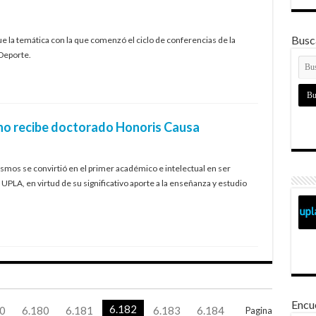
Busca
 fue la temática con la que comenzó el ciclo de conferencias de la
 Deporte.
ino recibe doctorado Honoris Causa
ismos se convirtió en el primer académico e intelectual en ser
 UPLA, en virtud de su significativo aporte a la enseñanza y estudio
Encu
6.182
0
6.180
6.181
6.183
6.184
Pagina