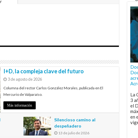
y
Doc
I+D, la compleja clave del futuro
Doc
acr
3 de agosto de 2026
Acr
Columna del rector Carlos González Morales, publicada en El
La 
Mercurio de Valparaíso.
3 a
el 
Más información
máx
en 
l
Silencioso camino al
vig
despeñadero
13 de julio de 2026