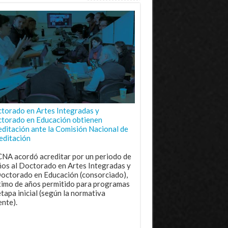
torado en Artes Integradas y
torado en Educación obtienen
editación ante la Comisión Nacional de
editación
CNA acordó acreditar por un periodo de
ños al Doctorado en Artes Integradas y
Doctorado en Educación (consorciado),
imo de años permitido para programas
etapa inicial (según la normativa
ente).