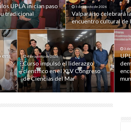
los UPLA inician paso
5 de agosto de 2026
su tradicional
Valparaíso celebrará l
encuentro cultural de
3 de
ó en
UPL
4 de agosto de 2026
Curso impulsó el liderazgo
dem
científico en el XLV Congreso
enc
de Ciencias del Mar
mun