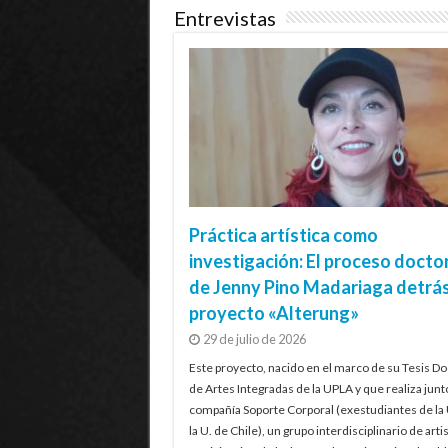
Entrevistas
Práctica artística como
investigación: El proceso docto
de Jenny Pino Madariaga detrás
proyecto «Alterung»
29 de julio de 2026
Este proyecto, nacido en el marco de su Tesis Do
de Artes Integradas de la UPLA y que realiza junt
compañía Soporte Corporal (exestudiantes de la
la U. de Chile), un grupo interdisciplinario de artis