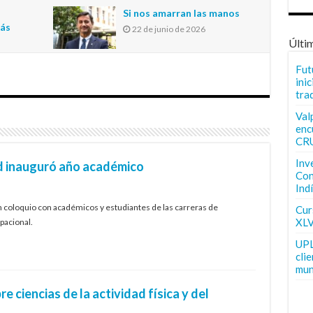
n
Si nos amarran las manos
más
22 de junio de 2026
Últi
Fut
inic
tra
Val
enc
CR
Inv
ud inauguró año académico
Con
Ind
n coloquio con académicos y estudiantes de las carreras de
Curs
XLV
pacional.
UPL
cli
mun
e ciencias de la actividad física y del