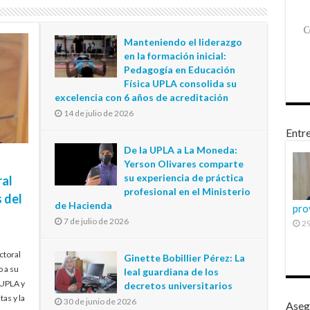
Manteniendo el liderazgo
en la formación inicial:
Pedagogía en Educación
Física UPLA consolida su
excelencia con 6 años de acreditación
14 de julio de 2026
Entre
De la UPLA a La Moneda:
Yerson Olivares comparte
su experiencia de práctica
ral
profesional en el Ministerio
 del
de Hacienda
pro
7 de julio de 2026
29
ctoral
Ginette Bobillier Pérez: La
o a su
leal guardiana de los
 UPLA y
decretos universitarios
tas y la
30 de junio de 2026
Aseg