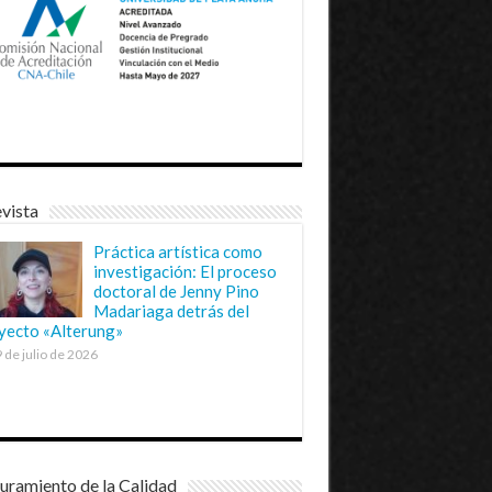
vista
Práctica artística como
investigación: El proceso
doctoral de Jenny Pino
Madariaga detrás del
yecto «Alterung»
 de julio de 2026
uramiento de la Calidad