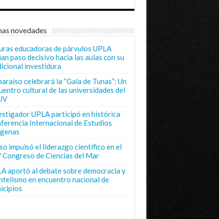
mas novedades
uras educadoras de párvulos UPLA
ian paso decisivo hacia las aulas con su
dicional investidura
paraíso celebrará la “Gala de Tunas”: Un
uentro cultural de las universidades del
UV
estigador UPLA participó en histórica
ferencia Internacional de Estudios
ígenas
o impulsó el liderazgo científico en el
 Congreso de Ciencias del Mar
A aportó al debate sobre democracia y
entelismo en encuentro nacional de
icipios