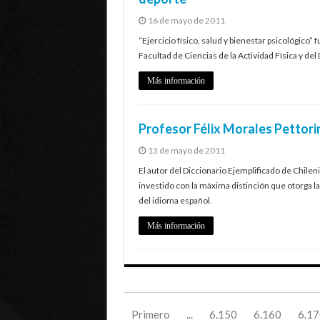
16 de mayo de 2011
“Ejercicio físico, salud y bienestar psicológico”
Facultad de Ciencias de la Actividad Física y del
Más información
Profesor Félix Morales Pettor
13 de mayo de 2011
El autor del Diccionario Ejemplificado de Chilen
investido con la máxima distinción que otorga la
del idioma español.
Más información
Primero
...
6.150
6.160
6.17