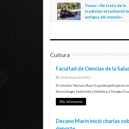
regional de la educació
Tunas: «Se trata de la
estatal en Tarapacá
tradición estudiantil 
20 de julio de 2026
antigua del mundo»
1 de julio de 2026
Cultura
Facultad de Ciencias de la Sal
16 de mayo de 2011
El senador Mariano Ruiz-Esquide participó en u
Kinesiología, Nutrición y Dietética y Terapia Ocu
Más información
Decano Marín inició charlas sobr
deporte