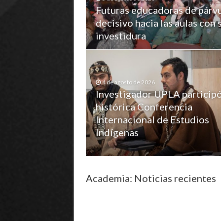
Futuras educadoras de párvu
decisivo hacia las aulas con 
investidura
4 de agosto de 2026
Investigador UPLA particip
histórica Conferencia
Internacional de Estudios
Indígenas
Academia: Noticias recientes