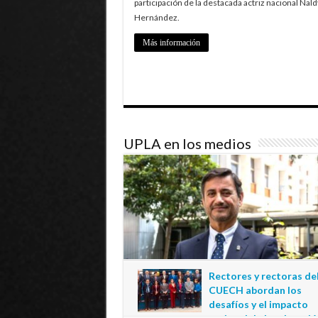
participación de la destacada actriz nacional Nald
Hernández.
Más información
UPLA en los medios
Rectores y rectoras de
CUECH abordan los
desafíos y el impacto