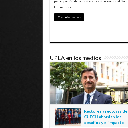
participación de la destacada actriz nacional Nald
Hernández.
Más información
UPLA en los medios
Rectores y rectoras de
CUECH abordan los
desafíos y el impacto