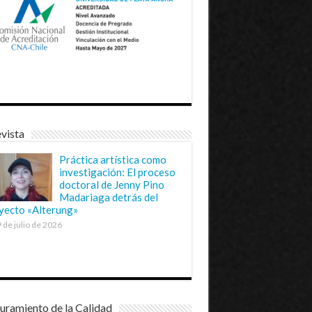
vista
Práctica artística como
investigación: El proceso
doctoral de Jenny Pino
Madariaga detrás del
yecto «Alterung»
 de julio de 2026
uramiento de la Calidad