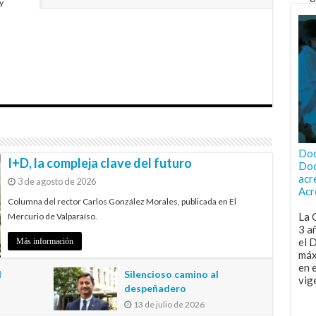
y
Doc
I+D, la compleja clave del futuro
Doc
acr
3 de agosto de 2026
Acr
Columna del rector Carlos González Morales, publicada en El
La 
Mercurio de Valparaíso.
3 a
el 
Más información
máx
en 
l
Silencioso camino al
vig
despeñadero
13 de julio de 2026