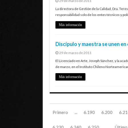
29 de marzo de 2011
La directora de Gestión de la Calidad, Dra. Tere
responsabilidad solo de los entes técnicos y pol
Más información
Discípulo y maestra se unen en
29 de marzo de 2011
El Licenciado en Arte, Joseph Sánchez, y la aca
de marzo, en el Instituto Chileno Norteamerican
Más información
Primero
...
6.190
6.200
6.21
6.230
6.240
6.250
...
Último