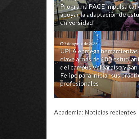
Programa PACE impulsa tall
apoyar la adaptación de estu
universidad
7 de agosto de 2026
UPLA entrega herramientas
clave a más de 100 estudian
del campus Valparaíso y San
Felipe para iniciar sus prácti
profesionales
Academia: Noticias recientes