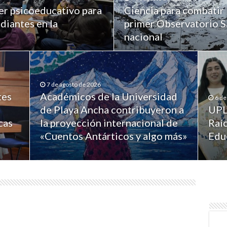
er psicoeducativo para
Ciencia para combatir 
diantes en la
primer Observatorio Sa
nacional
7 de agosto de 2026
tes
Académicos de la Universidad
6 de
de Playa Ancha contribuyeron a
UPL
cas
la proyección internacional de
Raíc
«Cuentos Antárticos y algo más»
Edu