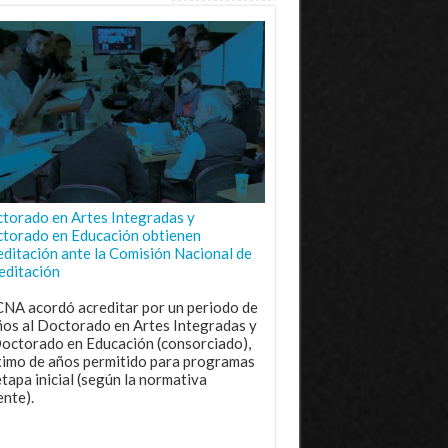
torado en Artes Integradas y
torado en Educación obtienen
editación ante la Comisión Nacional de
editación
CNA acordó acreditar por un periodo de
ños al Doctorado en Artes Integradas y
Doctorado en Educación (consorciado),
imo de años permitido para programas
etapa inicial (según la normativa
ente).