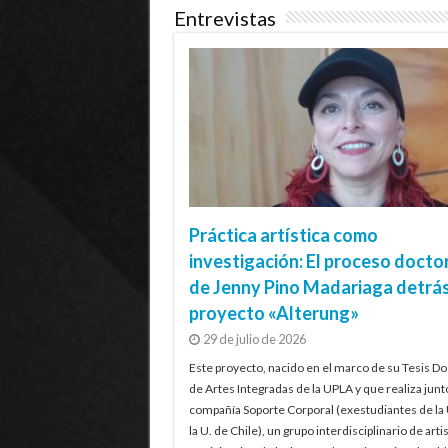
Entrevistas
Práctica artística como
investigación: El proceso docto
de Jenny Pino Madariaga detrás
proyecto «Alterung»
29 de julio de 2026
Este proyecto, nacido en el marco de su Tesis Do
de Artes Integradas de la UPLA y que realiza junt
compañía Soporte Corporal (exestudiantes de la
la U. de Chile), un grupo interdisciplinario de artis