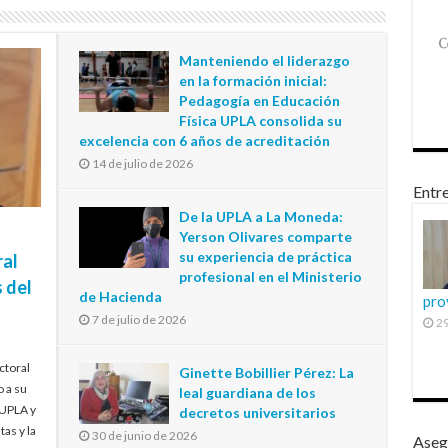
Manteniendo el liderazgo
en la formación inicial:
Pedagogía en Educación
Física UPLA consolida su
excelencia con 6 años de acreditación
14 de julio de 2026
Entre
De la UPLA a La Moneda:
Yerson Olivares comparte
su experiencia de práctica
ral
profesional en el Ministerio
 del
de Hacienda
pro
7 de julio de 2026
29
ctoral
Ginette Bobillier Pérez: La
o a su
leal guardiana de los
 UPLA y
decretos universitarios
tas y la
30 de junio de 2026
Aseg