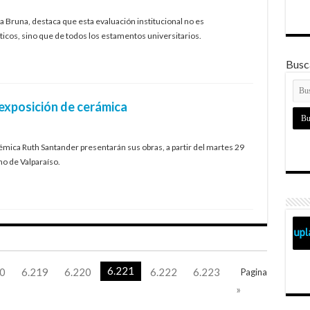
sa Bruna, destaca que esta evaluación institucional no es
íticos, sino que de todos los estamentos universitarios.
Busca
 exposición de cerámica
démica Ruth Santander presentarán sus obras, a partir del martes 29
o de Valparaíso.
6.221
0
6.219
6.220
6.222
6.223
Pagina
»