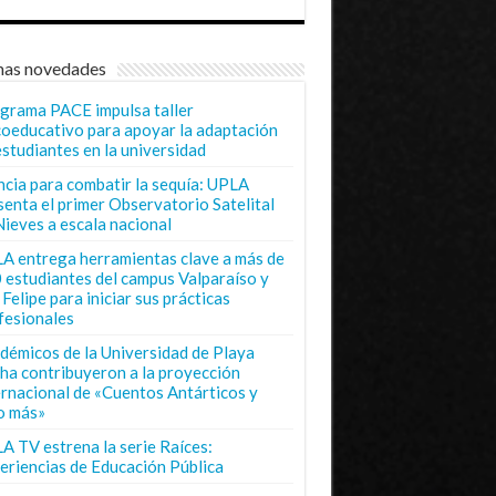
mas novedades
grama PACE impulsa taller
coeducativo para apoyar la adaptación
estudiantes en la universidad
ncia para combatir la sequía: UPLA
senta el primer Observatorio Satelital
Nieves a escala nacional
A entrega herramientas clave a más de
 estudiantes del campus Valparaíso y
Felipe para iniciar sus prácticas
fesionales
démicos de la Universidad de Playa
ha contribuyeron a la proyección
ernacional de «Cuentos Antárticos y
o más»
A TV estrena la serie Raíces:
eriencias de Educación Pública