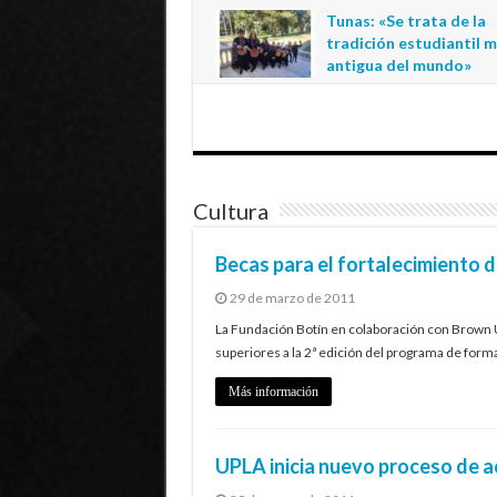
regional de la educació
Tunas: «Se trata de la
estatal en Tarapacá
tradición estudiantil 
20 de julio de 2026
antigua del mundo»
1 de julio de 2026
Cultura
Becas para el fortalecimiento d
29 de marzo de 2011
La Fundación Botín en colaboración con Brown 
superiores a la 2ª edición del programa de for
Más información
UPLA inicia nuevo proceso de a