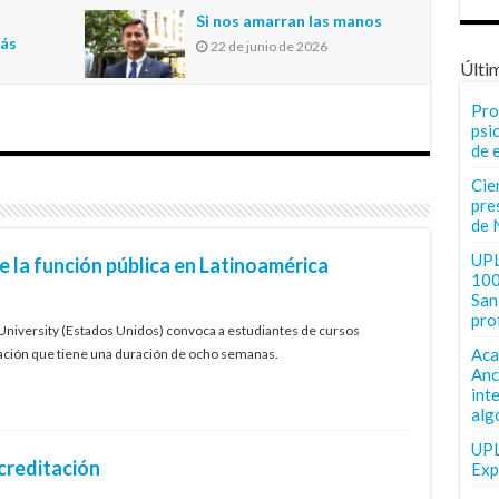
n
Si nos amarran las manos
más
22 de junio de 2026
Últi
Pro
psi
de 
Cie
pre
de 
UPL
e la función pública en Latinoamérica
100
San 
pro
University (Estados Unidos) convoca a estudiantes de cursos
Aca
mación que tiene una duración de ocho semanas.
Anc
int
alg
UPL
creditación
Exp