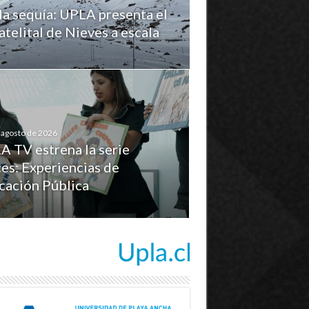
la sequía: UPLA presenta el
telital de Nieves a escala
 agosto de 2026
A TV estrena la serie
es: Experiencias de
cación Pública