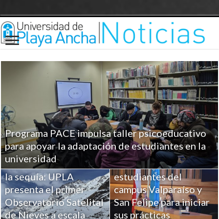
Programa PACE impulsa taller psicoeducativo
UPLA entrega
para apoyar la adaptación de estudiantes en la
herramientas clave a
universidad
Ciencia para combatir
más de 100
la sequía: UPLA
estudiantes del
presenta el primer
campus Valparaíso y
Observatorio Satelital
San Felipe para iniciar
de Nieves a escala
sus prácticas