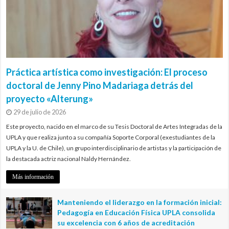
Práctica artística como investigación: El proceso
doctoral de Jenny Pino Madariaga detrás del
proyecto «Alterung»
29 de julio de 2026
Este proyecto, nacido en el marco de su Tesis Doctoral de Artes Integradas de la
UPLA y que realiza junto a su compañía Soporte Corporal (exestudiantes de la
UPLA y la U. de Chile), un grupo interdisciplinario de artistas y la participación de
la destacada actriz nacional Naldy Hernández.
Más información
Manteniendo el liderazgo en la formación inicial:
Pedagogía en Educación Física UPLA consolida
su excelencia con 6 años de acreditación