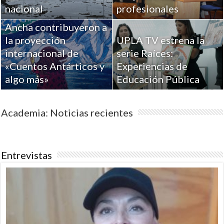
Académicos de la
nacional
profesionales
Universidad de Playa
Ancha contribuyeron a
la proyección
UPLA TV estrena la
internacional de
serie Raíces:
«Cuentos Antárticos y
Experiencias de
algo más»
Educación Pública
Academia: Noticias recientes
Entrevistas