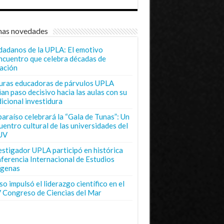
mas novedades
dadanos de la UPLA: El emotivo
ncuentro que celebra décadas de
ación
uras educadoras de párvulos UPLA
ian paso decisivo hacia las aulas con su
dicional investidura
paraíso celebrará la “Gala de Tunas”: Un
uentro cultural de las universidades del
UV
estigador UPLA participó en histórica
ferencia Internacional de Estudios
ígenas
o impulsó el liderazgo científico en el
 Congreso de Ciencias del Mar