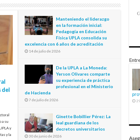
Manteniendo el liderazgo
en la formación inicial:
Pedagogía en Educación
Física UPLA consolida su
excelencia con 6 años de acreditación
14 de julio de 2026
Entre
De la UPLA a La Moneda:
Yerson Olivares comparte
su experiencia de práctica
ral
profesional en el Ministerio
 del
de Hacienda
pro
7 de julio de 2026
29
ctoral
Ginette Bobillier Pérez: La
o a su
leal guardiana de los
 UPLA y
decretos universitarios
tas y la
30 de junio de 2026
Aseg