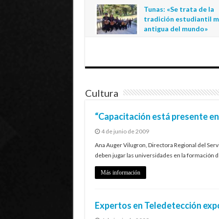
regional de la educació
Tunas: «Se trata de la
estatal en Tarapacá
tradición estudiantil 
20 de julio de 2026
antigua del mundo»
1 de julio de 2026
Cultura
“Capacitación está presente en t
4 de junio de 2009
Ana Auger Vilugron, Directora Regional del Servi
deben jugar las universidades en la formación 
Más información
Expertos en Teledetección exp