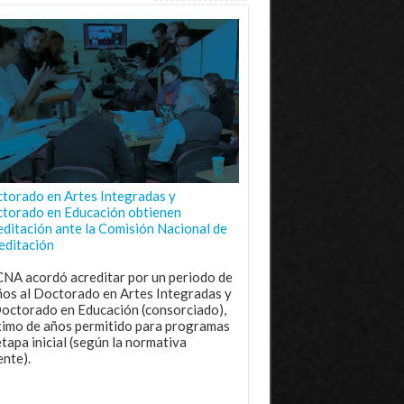
torado en Artes Integradas y
torado en Educación obtienen
editación ante la Comisión Nacional de
editación
CNA acordó acreditar por un periodo de
ños al Doctorado en Artes Integradas y
Doctorado en Educación (consorciado),
imo de años permitido para programas
etapa inicial (según la normativa
ente).