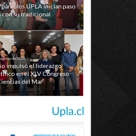
 párvulos UPLA inician paso
s con su tradicional
 agosto de 2026
so impulsó el liderazgo
tífico en el XLV Congreso
Ciencias del Mar