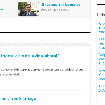
n
Si nos amarran las manos
más
22 de junio de 2026
Últi
Ciu
ree
voc
Fut
inic
tra
Val
odo el ciclo de la vida laboral”
enc
CR
cio Nacional de Capacitación y Empleo (SENCE), se refirió al rol que
Inv
Con
de la comunidad.
Ind
Curs
XLV
ondrán en Santiago