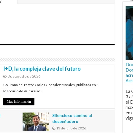
y
Doc
I+D, la compleja clave del futuro
Doc
acr
3 de agosto de 2026
Acr
Columna del rector Carlos González Morales, publicada en El
La 
Mercurio de Valparaíso.
3 a
el 
Más información
máx
en 
l
Silencioso camino al
vig
despeñadero
13 de julio de 2026