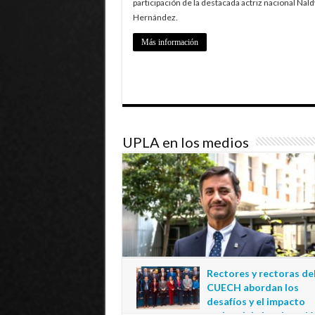
participación de la destacada actriz nacional Nald
Hernández.
Más información
UPLA en los medios
Rectores y rectoras de
CUECH abordan los
desafíos y el impacto