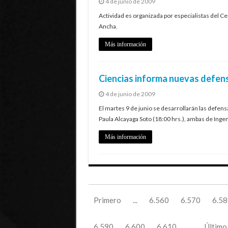
4 de junio de 2009
Actividad es organizada por especialistas del 
Ancha.
Más información
Ciencias informa nuevas defensa
4 de junio de 2009
El martes 9 de junio se desarrollarán las defen
Paula Alcayaga Soto (18:00 hrs.), ambas de Ingen
Más información
Primero
...
6.560
6.570
6.58
6.590
6.600
6.610
...
Último