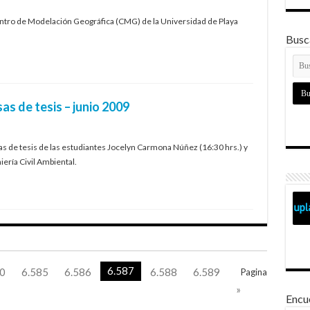
Centro de Modelación Geográfica (CMG) de la Universidad de Playa
Busca
s de tesis – junio 2009
sas de tesis de las estudiantes Jocelyn Carmona Núñez (16:30 hrs.) y
iería Civil Ambiental.
6.587
0
6.585
6.586
6.588
6.589
Pagina
»
Encu