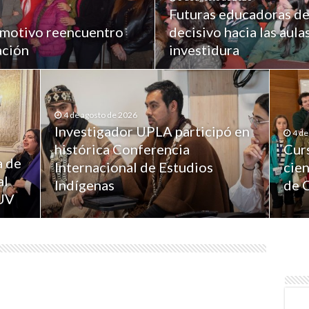
Futuras educadoras de
emotivo reencuentro
decisivo hacia las aula
ación
investidura
4 de agosto de 2026
Investigador UPLA participó en
4 de
histórica Conferencia
Cur
a de
Internacional de Estudios
cien
al
Indígenas
de 
RUV