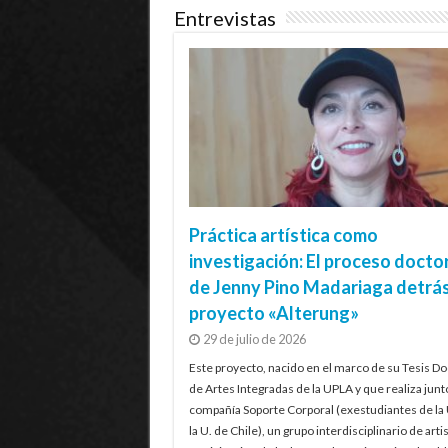
Entrevistas
Práctica artística como
investigación: El proceso docto
de Jenny Pino Madariaga detrás
proyecto «Alterung»
29 de julio de 2026
Este proyecto, nacido en el marco de su Tesis Do
de Artes Integradas de la UPLA y que realiza junt
compañía Soporte Corporal (exestudiantes de la
la U. de Chile), un grupo interdisciplinario de artis