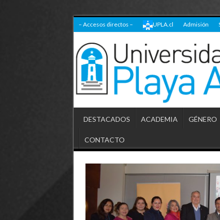
– Accesos directos –
UPLA.cl
Admisión
DESTACADOS
ACADEMIA
GÉNERO
CONTACTO