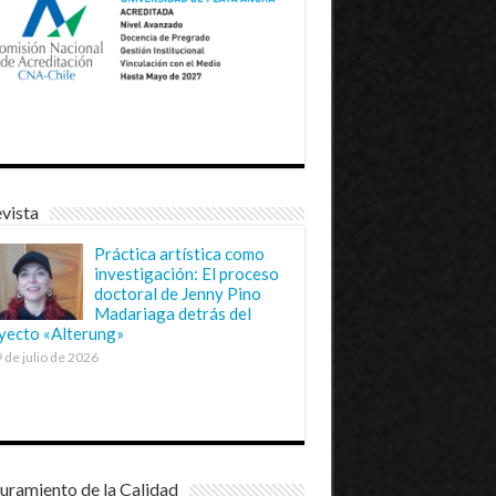
vista
Práctica artística como
investigación: El proceso
doctoral de Jenny Pino
Madariaga detrás del
yecto «Alterung»
 de julio de 2026
uramiento de la Calidad