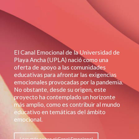
El Canal Emocional de la Universidad de
Playa Ancha (UPLA) nació como una
oferta de apoyo a las comunidades
educativas para afrontar las exigencias
emocionales provocadas por la pandemia.
No obstante, desde su origen, este
proyecto ha contemplado un horizonte
más amplio, como es contribuir al mundo
educativo en temáticas del ámbito
emocional.
Leer más sobre el Canal Emocional