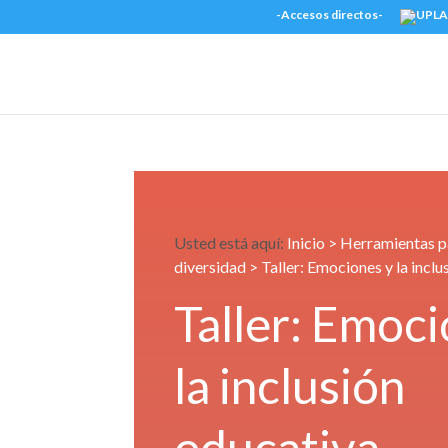
-Accesos directos-
Usted está aquí:
Inicio
>
Herramientas pa
diversidad
> Taller: Emociones y la incl
Taller: Emoci
la inclusión
educativa