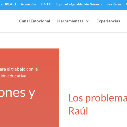
UPLA.cl
Admisión
SINTE
Equidad e Igualdad de Género
Ley Karin
Canal Emocional
Herramientas
Experiencias
ra el trabajo con la
usión educativa
ones y
Los problema
Raúl