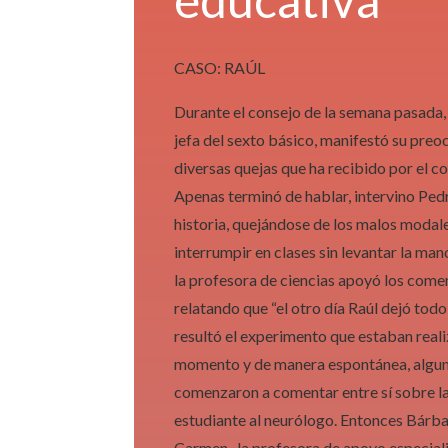
CASO: RAÚL
Durante el consejo de la semana pasada,
jefa del sexto básico, manifestó su pre
diversas quejas que ha recibido por el 
Apenas terminó de hablar, intervino Pedr
historia, quejándose de los malos modale
interrumpir en clases sin levantar la ma
la profesora de ciencias apoyó los come
relatando que “el otro día Raúl dejó todo
resultó el experimento que estaban reali
momento y de manera espontánea, algun
comenzaron a comentar entre sí sobre la
estudiante al neurólogo. Entonces Bárbara
Carmen -la profesora de apoyo especial