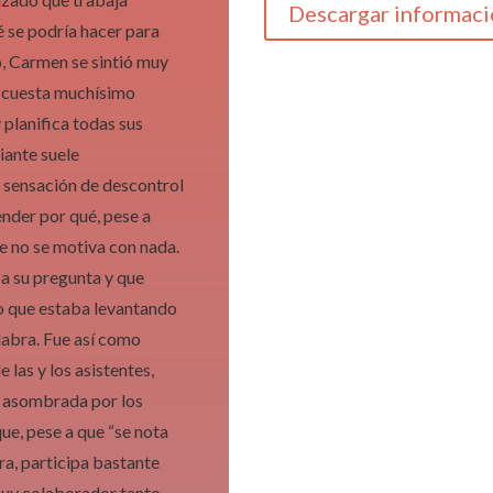
Descargar informac
é se podría hacer para
o, Carmen se sintió muy
le cuesta muchísimo
 planifica todas sus
diante suele
 sensación de descontrol
ender por qué, pese a
te no se motiva con nada.
a su pregunta y que
ato que estaba levantando
alabra. Fue así como
e las y los asistentes,
e asombrada por los
ue, pese a que “se nota
ra, participa bastante
 muy colaborador tanto