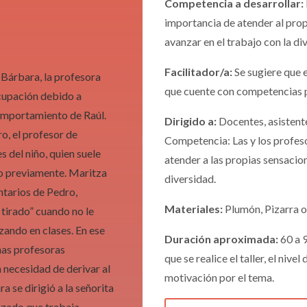
Competencia a desarrollar:
importancia de atender al pro
avanzar en el trabajo con la di
Facilitador/a:
Se sugiere que e
 Bárbara, la profesora
que cuente con competencias 
ocupación debido a
comportamiento de Raúl.
Dirigido a:
Docentes, asistente
o, el profesor de
Competencia: Las y los profes
s del niño, quien suele
atender a las propias sensacio
no previamente. Maritza
diversidad.
ntarios de Pedro,
Materiales:
Plumón, Pizarra 
 tirado” cuando no le
zando en clases. En ese
Duración aproximada:
60 a 
as profesoras
que se realice el taller, el nive
 necesidad de derivar al
motivación por el tema.
 se dirigió a la señorita
izado que trabaja