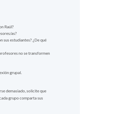
on Raúl?
esores/as?
on sus estudiantes? ¿De qué
 profesores no se transformen
exión grupal.
rse demasiado, solicite que
e cada grupo comparta sus