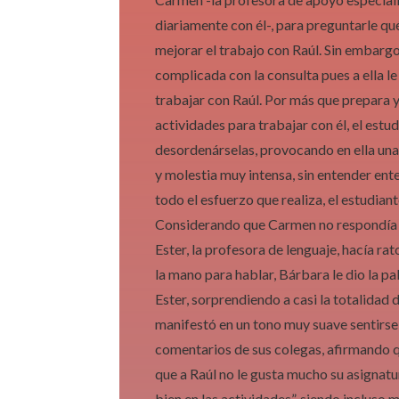
diariamente con él-, para preguntarle qu
mejorar el trabajo con Raúl. Sin embarg
complicada con la consulta pues a ella 
trabajar con Raúl. Por más que prepara y
actividades para trabajar con él, el estu
desordenárselas, provocando en ella una
y molestia muy intensa, sin entender ent
todo el esfuerzo que realiza, el estudian
Considerando que Carmen no respondía 
Ester, la profesora de lenguaje, hacía r
la mano para hablar, Bárbara le dio la p
Ester, sorprendiendo a casi la totalidad d
manifestó en un tono muy suave sentirs
comentarios de sus colegas, afirmando q
que a Raúl no le gusta mucho su asignatu
bien en las actividades”, siendo incluso