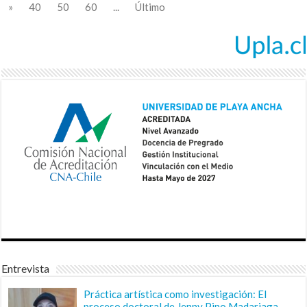
»
40
50
60
...
Último
Entrevista
Práctica artística como investigación: El
proceso doctoral de Jenny Pino Madariaga