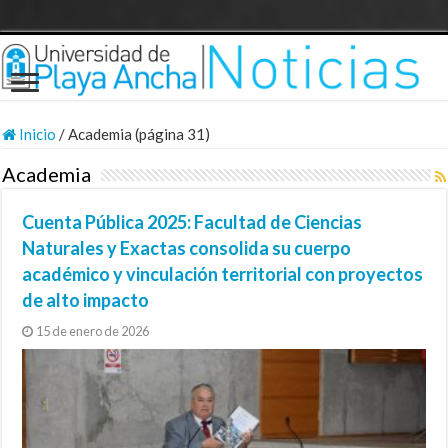
Inicio
/
Academia (página 31)
Academia
Cuenta Pública 2025: Facultad de Ciencias
Naturales y Exactas consolida su cuerpo
académico y vinculación territorial con proyectos
de alto impacto
15 de enero de 2026