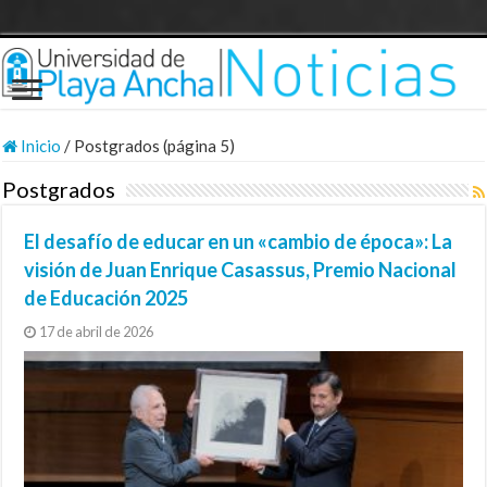
Inicio
/
Postgrados (página 5)
Postgrados
El desafío de educar en un «cambio de época»: La
visión de Juan Enrique Casassus, Premio Nacional
de Educación 2025
17 de abril de 2026