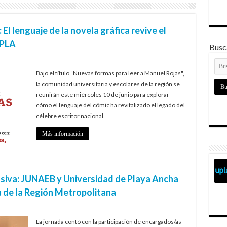
El lenguaje de la novela gráfica revive el
UPLA
Busca
Bajo el título “Nuevas formas para leer a Manuel Rojas",
la comunidad universitaria y escolares de la región se
reunirán este miércoles 10 de junio para explorar
cómo el lenguaje del cómic ha revitalizado el legado del
célebre escritor nacional.
Más información
usiva: JUNAEB y Universidad de Playa Ancha
 de la Región Metropolitana
La jornada contó con la participación de encargados/as