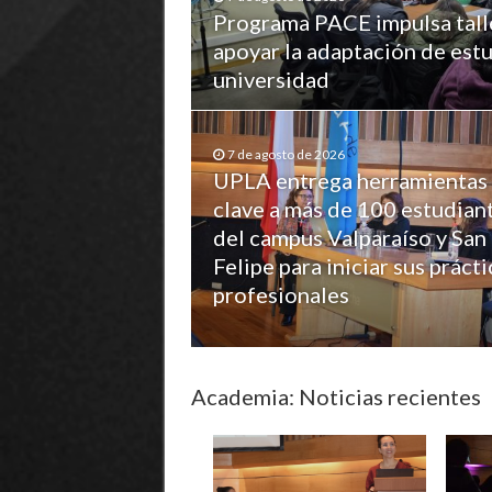
Programa PACE impulsa tall
apoyar la adaptación de estu
universidad
7 de agosto de 2026
UPLA entrega herramientas
clave a más de 100 estudian
del campus Valparaíso y San
Felipe para iniciar sus prácti
profesionales
Academia: Noticias recientes