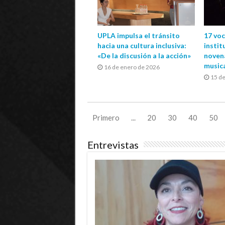
UPLA impulsa el tránsito
17 vo
hacia una cultura inclusiva:
instit
«De la discusión a la acción»
novena
music
16 de enero de 2026
15 d
Primero
...
20
30
40
50
Entrevistas