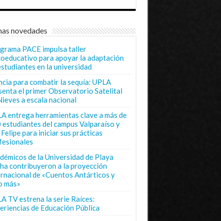
mas novedades
grama PACE impulsa taller
coeducativo para apoyar la adaptación
estudiantes en la universidad
ncia para combatir la sequía: UPLA
senta el primer Observatorio Satelital
Nieves a escala nacional
A entrega herramientas clave a más de
 estudiantes del campus Valparaíso y
Felipe para iniciar sus prácticas
fesionales
démicos de la Universidad de Playa
ha contribuyeron a la proyección
ernacional de «Cuentos Antárticos y
o más»
A TV estrena la serie Raíces:
eriencias de Educación Pública