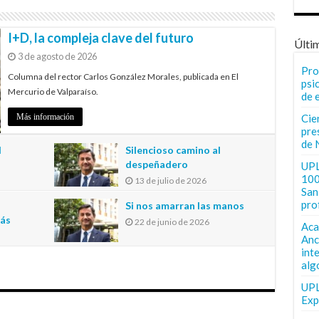
I+D, la compleja clave del futuro
Últi
3 de agosto de 2026
Pro
Columna del rector Carlos González Morales, publicada en El
psi
Mercurio de Valparaíso.
de 
Cie
Más información
pre
de 
l
Silencioso camino al
despeñadero
UPL
100
13 de julio de 2026
San 
n
pro
Si nos amarran las manos
más
22 de junio de 2026
Aca
Anc
int
alg
UPL
Exp