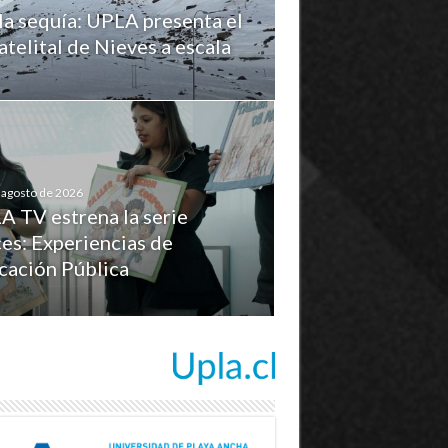
la sequía: UPLA presenta el
telital de Nieves a escala
 agosto de 2026
A TV estrena la serie
es: Experiencias de
cación Pública