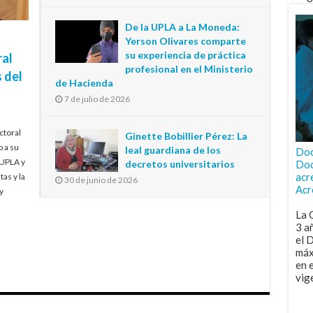
De la UPLA a La Moneda:
Yerson Olivares comparte
su experiencia de práctica
ral
profesional en el Ministerio
 del
de Hacienda
7 de julio de 2026
ctoral
Ginette Bobillier Pérez: La
o a su
leal guardiana de los
Doc
 UPLA y
decretos universitarios
Doc
acr
tas y la
30 de junio de 2026
Acr
y
La 
3 a
el 
máx
en 
vig