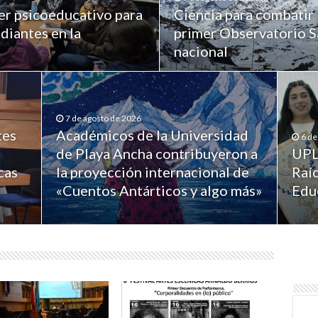
er psicoeducativo para
Ciencia para combatir 
diantes en la
primer Observatorio Sa
nacional
7 de agosto de 2026
tes
Académicos de la Universidad
6 de
de Playa Ancha contribuyeron a
UPL
cas
la proyección internacional de
Raíc
«Cuentos Antárticos y algo más»
Edu