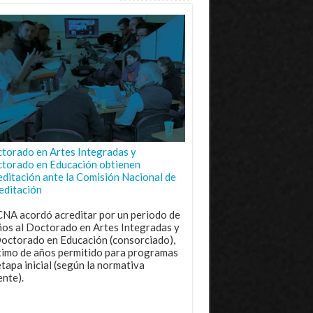
torado en Artes Integradas y
torado en Educación obtienen
editación ante la Comisión Nacional de
editación
CNA acordó acreditar por un periodo de
ños al Doctorado en Artes Integradas y
Doctorado en Educación (consorciado),
imo de años permitido para programas
etapa inicial (según la normativa
ente).