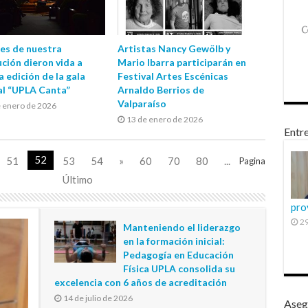
ces de nuestra
Artistas Nancy Gewölb y
ución dieron vida a
Mario Ibarra participarán en
 edición de la gala
Festival Artes Escénicas
al “UPLA Canta”
Arnaldo Berrios de
Valparaíso
e enero de 2026
13 de enero de 2026
Entre
52
51
53
54
»
60
70
80
...
Pagina
Último
pro
29
Manteniendo el liderazgo
en la formación inicial:
Pedagogía en Educación
Física UPLA consolida su
excelencia con 6 años de acreditación
14 de julio de 2026
Aseg