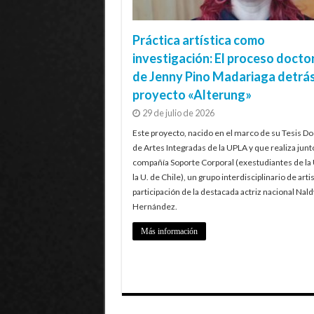
Práctica artística como
investigación: El proceso docto
de Jenny Pino Madariaga detrás
proyecto «Alterung»
29 de julio de 2026
Este proyecto, nacido en el marco de su Tesis Do
de Artes Integradas de la UPLA y que realiza junt
compañía Soporte Corporal (exestudiantes de la
la U. de Chile), un grupo interdisciplinario de artis
participación de la destacada actriz nacional Nald
Hernández.
Más información