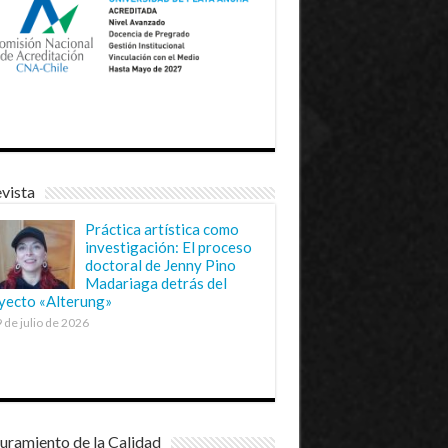
vista
Práctica artística como
investigación: El proceso
doctoral de Jenny Pino
Madariaga detrás del
yecto «Alterung»
 de julio de 2026
uramiento de la Calidad