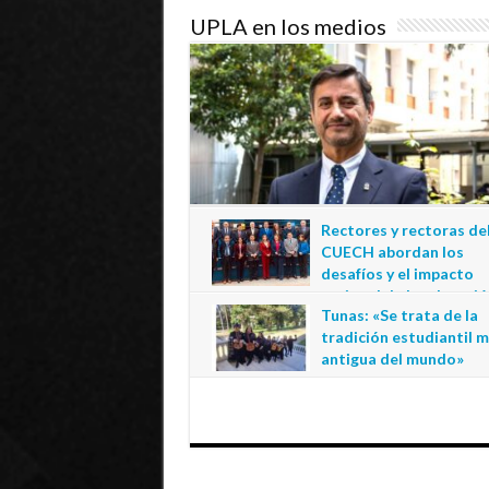
UPLA en los medios
Rectores y rectoras de
CUECH abordan los
desafíos y el impacto
regional de la educació
Tunas: «Se trata de la
estatal en Tarapacá
tradición estudiantil 
20 de julio de 2026
antigua del mundo»
1 de julio de 2026