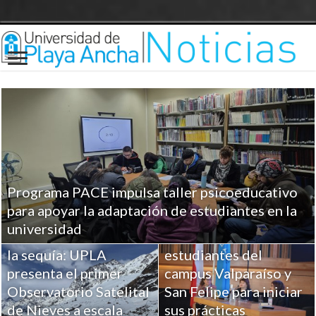
Programa PACE impulsa taller psicoeducativo
UPLA entrega
para apoyar la adaptación de estudiantes en la
herramientas clave a
universidad
Ciencia para combatir
más de 100
la sequía: UPLA
estudiantes del
presenta el primer
campus Valparaíso y
Observatorio Satelital
San Felipe para iniciar
de Nieves a escala
sus prácticas