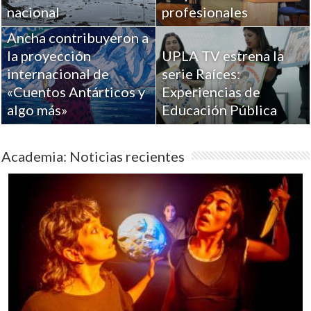
Académicos de la
nacional
profesionales
Universidad de Playa
Ancha contribuyeron a
la proyección
UPLA TV estrena la
internacional de
serie Raíces:
«Cuentos Antárticos y
Experiencias de
algo más»
Educación Pública
Academia: Noticias recientes