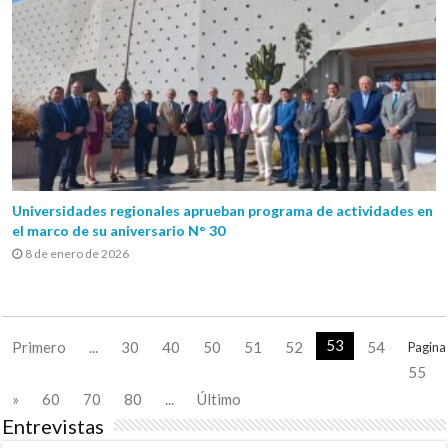
Universidades regionales aprueban programa de actividades en
el marco de su aniversario N° 30
8 de enero de 2026
53
Primero
...
30
40
50
51
52
54
Pagina
55
»
60
70
80
...
Último
Entrevistas