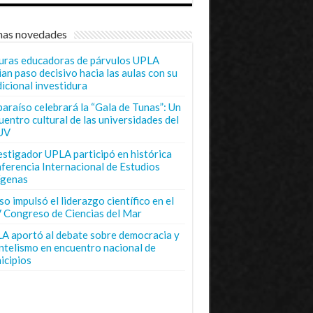
mas novedades
uras educadoras de párvulos UPLA
ian paso decisivo hacia las aulas con su
dicional investidura
paraíso celebrará la “Gala de Tunas”: Un
uentro cultural de las universidades del
UV
estigador UPLA participó en histórica
ferencia Internacional de Estudios
ígenas
o impulsó el liderazgo científico en el
 Congreso de Ciencias del Mar
A aportó al debate sobre democracia y
entelismo en encuentro nacional de
icipios