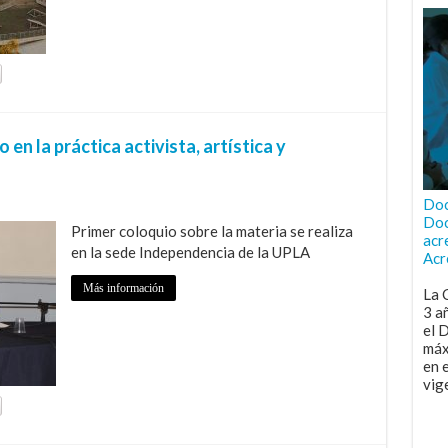
 en la práctica activista, artística y
Doc
Doc
Primer coloquio sobre la materia se realiza
acr
en la sede Independencia de la UPLA
Acr
Más información
La 
3 a
el 
máx
en 
vig