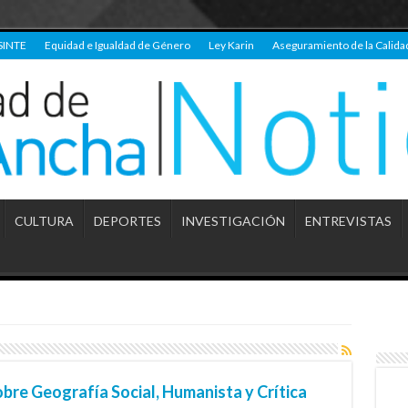
SINTE
Equidad e Igualdad de Género
Ley Karin
Aseguramiento de la Calida
CULTURA
DEPORTES
INVESTIGACIÓN
ENTREVISTAS
re Geografía Social, Humanista y Crítica