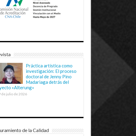
vista
Práctica artística como
investigación: El proceso
doctoral de Jenny Pino
Madariaga detrás del
yecto «Alterung»
 de julio de 2026
uramiento de la Calidad