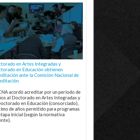
torado en Artes Integradas y
torado en Educación obtienen
editación ante la Comisión Nacional de
editación
CNA acordó acreditar por un periodo de
ños al Doctorado en Artes Integradas y
Doctorado en Educación (consorciado),
imo de años permitido para programas
etapa inicial (según la normativa
ente).