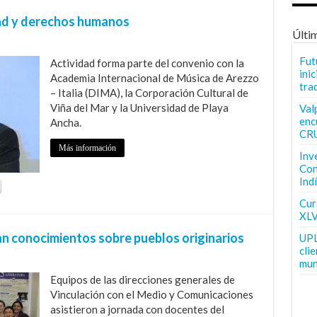
dad y derechos humanos
Últi
Fut
Actividad forma parte del convenio con la
inic
Academia Internacional de Música de Arezzo
tra
– Italia (DIMA), la Corporación Cultural de
Viña del Mar y la Universidad de Playa
Val
enc
Ancha.
CR
Más información
Inv
Con
Ind
Curs
XLV
n conocimientos sobre pueblos originarios
UPL
cli
mun
Equipos de las direcciones generales de
Vinculación con el Medio y Comunicaciones
asistieron a jornada con docentes del